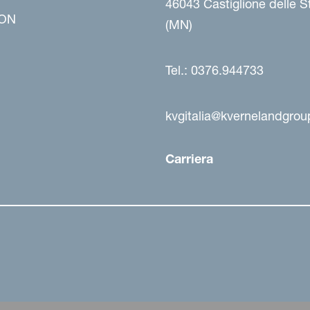
46043 Castiglione delle St
ON
(MN)
Tel.: 0376.944733
kvgitalia@kvernelandgro
Carriera