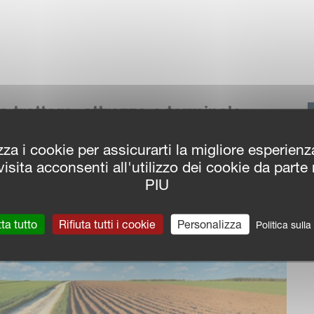
ra trattore, attrezzo e terminale:
 fra trattore e macchina
zza i cookie per assicurarti la migliore esperien
isita acconsenti all'utilizzo dei cookie da parte
PIU
ta tutto
Rifiuta tutti i cookie
Personalizza
Politica sull