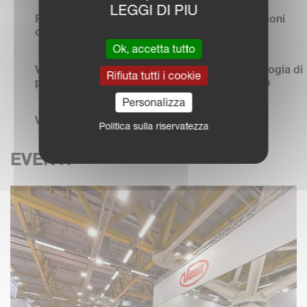
LEGGI DI PIU
RO-M W PRO – per lo spandimento in condizioni
collinari
Ok, accetta tutto
Vicon FastBale Premium - L'innovativa tecnologia di
Rifiuta tutti i cookie
pressatura non-stop raggiunge un altro livello
Personalizza
Vicon Smart Search
Politica sulla riservatezza
LEGGI TUTTE LE NEWS
EVENTI