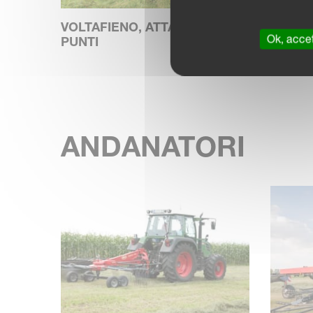
VOLTAFIENO, ATTACCO A 3
VOLTA
Ok, accet
PUNTI
ANDANATORI