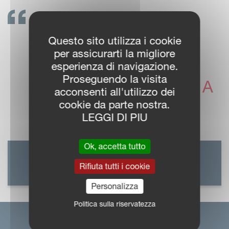
METTETEVI IN
Questo sito utilizza i cookie
CONTATTO!
per assicurarti la migliore
I CONCESSIONARI
esperienza di navigazione.
Proseguendo la visita
VICON SONO PRONTI A
acconsenti all'utilizzo dei
SUPPORTARVI
cookie da parte nostra.
LEGGI DI PIU
Ok, accetta tutto
LOCALIZZA IL
Rifiuta tutti i cookie
CONCESSIONARIO
Personalizza
Politica sulla riservatezza