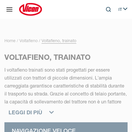
Pannello di gestione dei cookies
IT
Skip to main content
Search
Select
Home
Voltafieno
Voltafieno, trainato
VOLTAFIENO, TRAINATO
I voltafieno trainati sono stati progettati per essere
utilizzati con trattori di piccole dimensioni. L'ampia
carreggiata garantisce caratteristiche di stabilità durante
il trasporto su strada. Grazie al concetto di telaio portante,
la capacità di sollevamento del trattore non è un fattore
limitante e questi voltafieno possono essere utilizzati
LEGGI DI PIÙ
anche con trattori più piccoli.
NAVIGAZIONE VELOCE