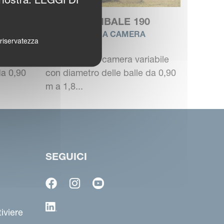
VICON VARIBALE 190
ROTOPRESSA A CAMERA
a riservatezza
VARIABILE
abile
Rotopresse a camera variabile
da 0,90
con diametro delle balle da 0,90
m a 1,8...
SEGUICI
iviere