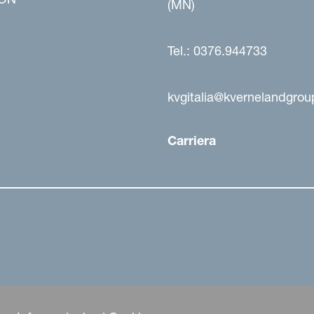
(MN)
Tel.: 0376.944733
kvgitalia@kvernelandgro
Carriera