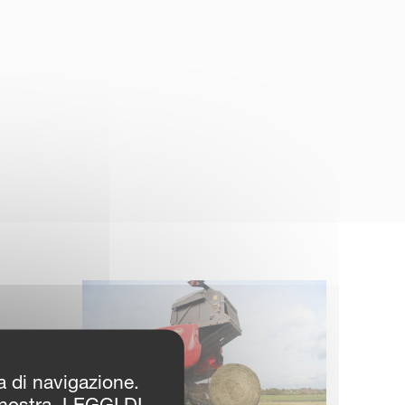
za di navigazione.
 nostra. LEGGI DI