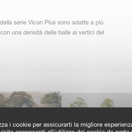
della serie Vicon Plus sono adatte a più
on una densità delle balle ai vertici del
serie Vicon Plus producono rotopresse di
i di coltivazione. La scelta di sistemi di
rotore e sistemi di pre-triturazione SuperCut
le balle, ottenuta grazie all'Intelligent
densità delle balle più adatta alle condizioni
zza i cookie per assicurarti la migliore esperien
isita acconsenti all'utilizzo dei cookie da parte