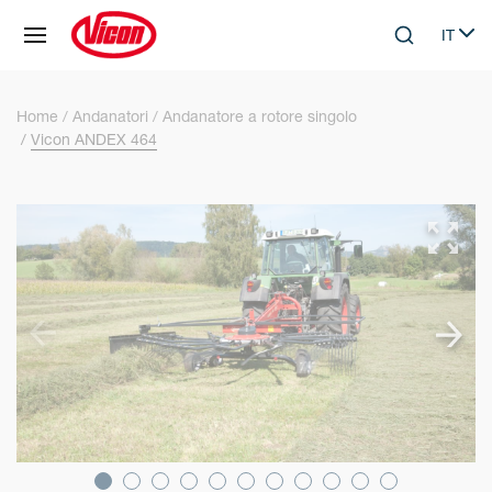
Pannello di gestione dei cookies
IT
Skip to main content
Search
Select
Home
Andanatori
Andanatore a rotore singolo
Vicon ANDEX 464