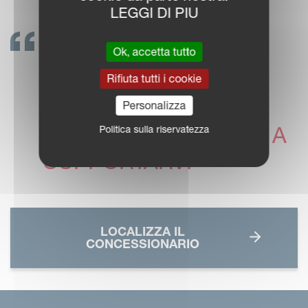
LEGGI DI PIU
METTETEVI IN
Ok, accetta tutto
CONTATTO!
Rifiuta tutti i cookie
I CONCESSIONARI
Personalizza
VICON SONO PRONTI A
Politica sulla riservatezza
SUPPORTARVI
LOCALIZZA IL
CONCESSIONARIO