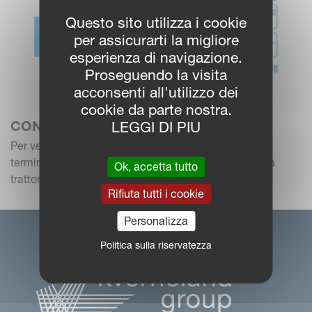
Questo sito utilizza i cookie
per assicurarti la migliore
esperienza di navigazione.
Proseguendo la visita
acconsenti all'utilizzo dei
cookie da parte nostra.
CONTROLLO DELLA COMPATIBILITÀ
LEGGI DI PIU
Per verificare la compatibilità fra trattore, attrezzo e
terminale:Clicca qui per verificare la compatibilità fra
Ok, accetta tutto
trattore e macchina
Rifiuta tutti i cookie
Personalizza
Politica sulla riservatezza