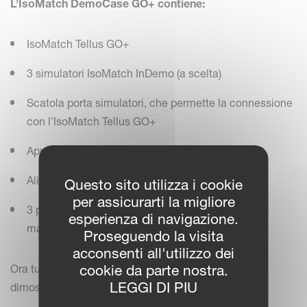
L’IsoMatch DemoCase GO+ contiene:
IsoMatch Tellus GO+
3 simulatori IsoMatch InDemo (a scelta)
Scatola porta simulatori, che permette la connessione
con l’IsoMatch Tellus GO+
Appoggio per l’IsoMatch GO+
Alimentatore per l’IsoMatch GO+
Questo sito utilizza i cookie
per assicurarti la migliore
3 pagine di adesivi con la rappresentazione delle
esperienza di navigazione.
macchine ISOBUS
Proseguendo la visita
acconsenti all'utilizzo dei
cookie da parte nostra.
Ora tutto il necessario è disponibile per iniziare la
LEGGI DI PIU
dimostrazione!