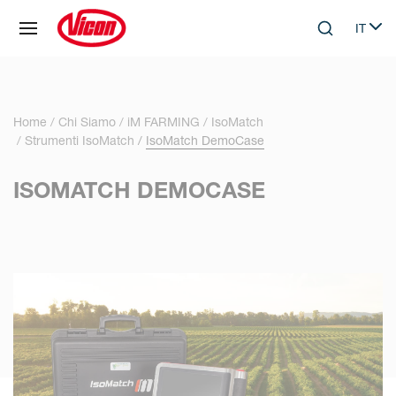
Pannello di gestione dei cookies
IT
Skip to main content
Search
Select
Home
Chi Siamo
iM FARMING
IsoMatch
Strumenti IsoMatch
IsoMatch DemoCase
ISOMATCH DEMOCASE