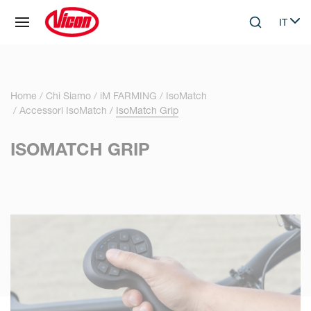
Pannello di gestione dei cookies
IT
Skip to main content
Search
Select
Home
Chi Siamo
iM FARMING
IsoMatch
Accessori IsoMatch
IsoMatch Grip
ISOMATCH GRIP