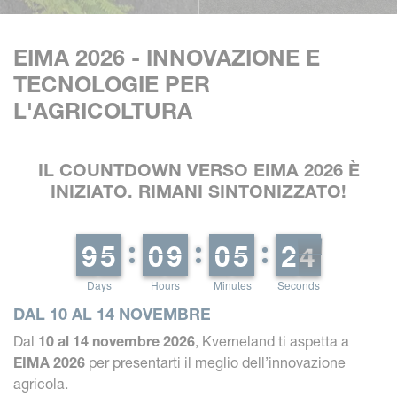
EIMA 2026 - INNOVAZIONE E
TECNOLOGIE PER
L'AGRICOLTURA
IL COUNTDOWN VERSO EIMA 2026 È
INIZIATO. RIMANI SINTONIZZATO!
8
8
9
9
4
4
5
5
9
9
0
0
8
8
9
9
9
9
0
0
4
4
5
5
1
1
2
2
3
3
2
Days
Hours
Minutes
Seconds
DAL 10 AL 14 NOVEMBRE
Dal
10 al 14 novembre 2026
, Kverneland ti aspetta a
EIMA 2026
per presentarti il meglio dell’innovazione
agricola.