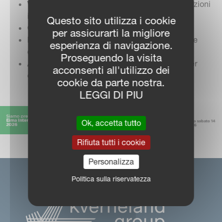
Vedere
da vicino attrezzature innovative e soluzioni
intelligenti
Questo sito utilizza i cookie
Confrontarti
con specialisti del settore
per assicurarti la migliore
Ricevere
consigli concreti in base alle esigenze
esperienza di navigazione.
della tua azienda
Proseguendo la visita
Approfondire
le innovazioni più performanti per
acconsenti all'utilizzo dei
ottimizzare il lavoro in campo
cookie da parte nostra.
LEGGI DI PIU
Ok, accetta tutto
Rifiuta tutti i cookie
Personalizza
Politica sulla riservatezza