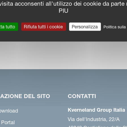
isita acconsenti all'utilizzo dei cookie da parte
PIU
ta tutto
Rifiuta tutti i cookie
Personalizza
Politica sull
AZIONE DEL SITO
CONTATTI
Kverneland Group Italia
ownload
Via dell'Industria, 22/A
 Portal