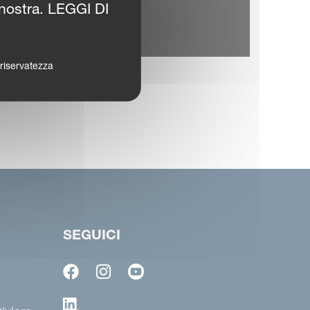
 nostra. LEGGI DI
a riservatezza
SEGUICI