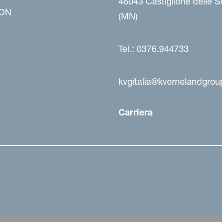
46043 Castiglione delle St
ON
(MN)
Tel.: 0376.944733
kvgitalia@kvernelandgro
Carriera