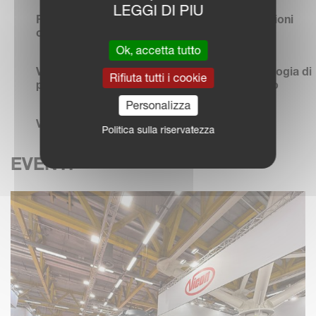
LEGGI DI PIU
RO-M W PRO – per lo spandimento in condizioni
collinari
Ok, accetta tutto
Vicon FastBale Premium - L'innovativa tecnologia di
Rifiuta tutti i cookie
pressatura non-stop raggiunge un altro livello
Personalizza
Vicon Smart Search
Politica sulla riservatezza
LEGGI TUTTE LE NEWS
EVENTI